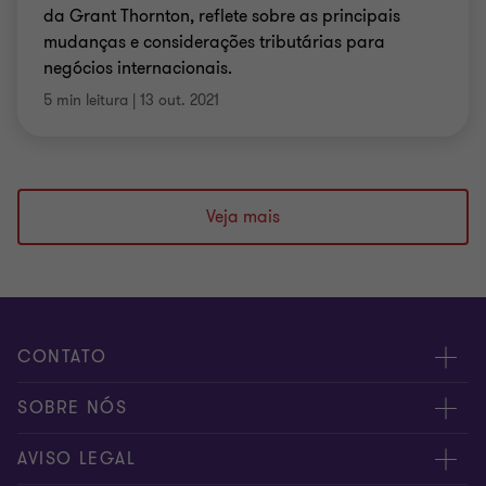
da Grant Thornton, reflete sobre as principais
mudanças e considerações tributárias para
negócios internacionais.
5 min leitura
|
13 out. 2021
Veja mais
CONTATO
Fale conosco
SOBRE NÓS
Inscreva-se
Sobre nós
AVISO LEGAL