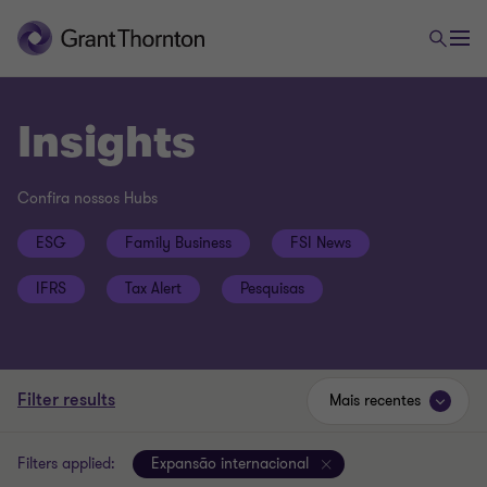
Insights
Confira nossos Hubs
ESG
Family Business
FSI News
IFRS
Tax Alert
Pesquisas
Filter results
Mais recentes
Filters applied:
Expansão internacional