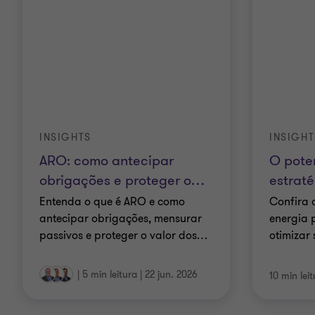
INSIGHTS
INSIGHT
ARO: como antecipar
O poten
obrigações e proteger o
…
estraté
Entenda o que é ARO e como
Confira 
antecipar obrigações, mensurar
energia 
passivos e proteger o valor dos
…
otimizar
|
5 min leitura
|
22 jun. 2026
10 min lei