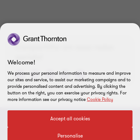
de
de
de
3
3
3
Compartilhe em suas redes
sociais!
Welcome!
We process your personal information to measure and improve
our sites and service, to assist our marketing campaigns and to
provide personalised content and advertising. By clicking the
button on the right, you can exercise your privacy rights. For
more information see our privacy notice
Cookie Policy
Accept all cookies
CONTATO
Personalise
Fale conosco
SOBRE NÓS