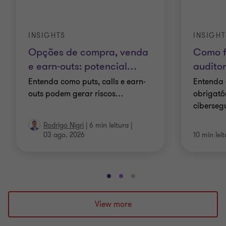
INSIGHTS
INSIGHT
Opções de compra, venda
Como f
e earn-outs: potencial
…
auditor
Entenda como puts, calls e earn-
Entenda 
outs podem gerar riscos
…
obrigatór
ciberseg
Rodrigo Nigri
|
6 min leitura
|
03 ago. 2026
10 min lei
Ir
Ir
Ir
para
para
para
o
o
o
View more
slide
slide
slide
1
2
3