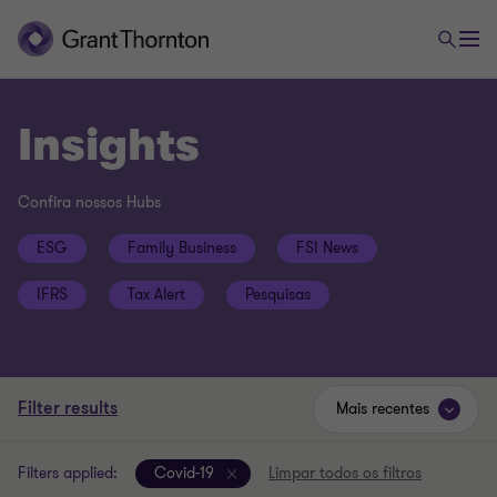
Insights
Confira nossos Hubs
ESG
Family Business
FSI News
IFRS
Tax Alert
Pesquisas
Filter results
Mais recentes
Filters applied:
Covid-19
Limpar todos os filtros