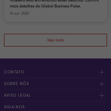
hoteleiro está enfrentando esses desafios. Confira
mais detalhes do Global Business Pulse.
14 out. 2020
Veja mais
CONTATO
Fale conosco
SOBRE NÓS
Inscreva-se
Sobre nós
AVISO LEGAL
Canal de denúncia
Nossos sócios
Aviso de privacidade
SIGA-NOS