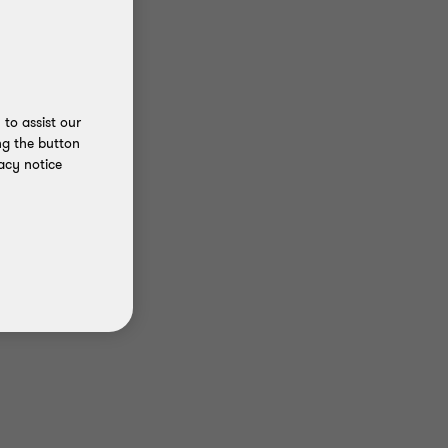
to assist our
ng the button
acy notice