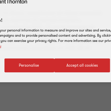
G On Board, mergulhamos em temas essenciais
tão evoluindo no mercado brasileiro.
!
 a
Divulgações ESG - O que as empresas de
our personal information to measure and improve our sites and service, 
lando o que o mercado realmente está
mpaigns and to provide personalised content and advertising. By clicki
s práticas sob a perspectiva das empresas e
, you can exercise your privacy rights. For more information see our priv
y
 investimentos sustentáveis na visão de um
Personalise
Accept all cookies