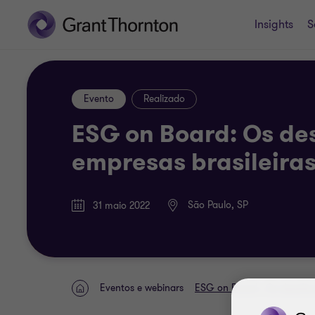
Insights
S
Evento
Realizado
ESG on Board: Os de
empresas brasileira
São Paulo, SP
31 maio 2022
Eventos e webinars
ESG on Board - Os desafios
HOME