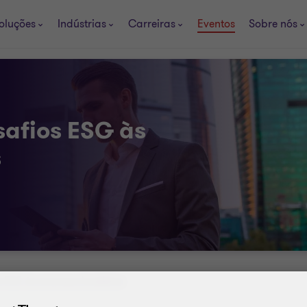
oluções
Indústrias
Carreiras
Eventos
Sobre nós
safios ESG às
s
 ESG às empresas brasileiras