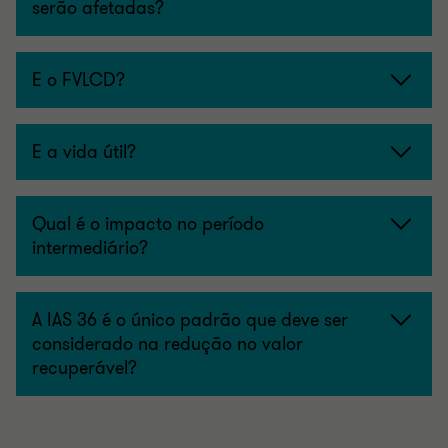
serão afetadas?
E o FVLCD?
E a vida útil?
Qual é o impacto no período
intermediário?
A IAS 36 é o único padrão que deve ser
considerado na redução no valor
recuperável?