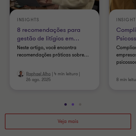
INSIGHTS
INSIGHT
8 recomendações para
Compli
gestão de litígios em
…
Psicoss
Neste artigo, você encontra
Complian
recomendações práticas sobre
…
empresas
psicosso
Raphael Alho
|
4 min leitura
|
26 ago. 2025
8 min leit
Ir
Ir
Ir
para
para
para
o
o
o
Veja mais
slide
slide
slide
1
2
3