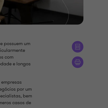
s e possuem um
ticularmente
dos com
edade e longos
 empresas
negócios por um
ecialistas, bem
meros casos de