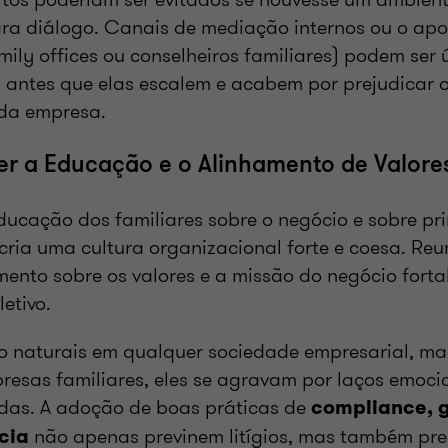
ra diálogo. Canais de mediação internos ou o apo
mily offices ou conselheiros familiares) podem ser 
s antes que elas escalem e acabem por prejudicar 
da empresa.
er a Educação e o Alinhamento de Valore
educação dos familiares sobre o negócio e sobre pri
ria uma cultura organizacional forte e coesa. Reu
ento sobre os valores e a missão do negócio fort
etivo.
ão naturais em qualquer sociedade empresarial, m
resas familiares, eles se agravam por laços emoci
das. A adoção de boas práticas de
compliance, 
não apenas previnem litígios, mas também pr
cia