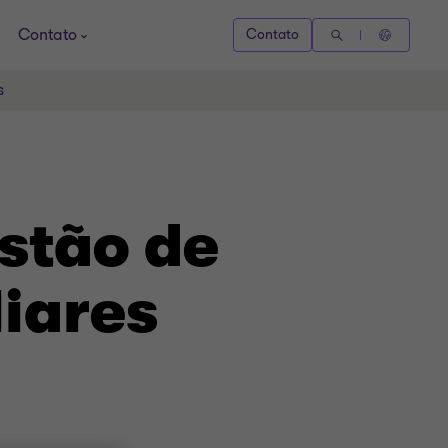
Contato
Contato
s
stão de
liares