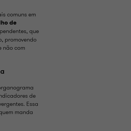
mais comuns em
lho de
pendentes, que
ão, promovendo
 e não com
za
m organograma
indicadores de
vergentes. Essa
e “quem manda