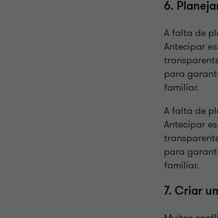
6. Planej
A falta de p
Antecipar es
transparente
para garanti
familiar.
A falta de p
Antecipar es
transparente
para garanti
familiar.
7. Criar 
Muitos confl