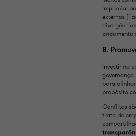
imparcial pa
externos (Fa
divergência
andamento 
8. Promov
Investir na 
governança c
para alinham
propósito col
Conflitos s
trata de emp
compartilha
transparên