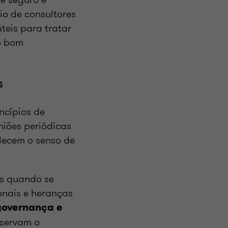
io de consultores
úteis para tratar
o bom
s
ncípios de
niões periódicas
alecem o senso de
as quando se
onais e heranças
governança e
eservam o