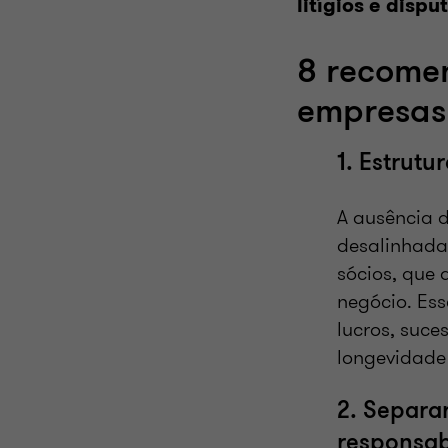
litígios e dispu
8 recomen
empresas 
1. Estrut
A ausência d
desalinhadas
sócios, que 
negócio. Es
lucros, suce
longevidade
2. Separar
responsab