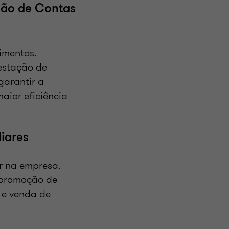
ção de Contas
timentos.
restação de
garantir a
aior eficiência
liares
r na empresa.
 promoção de
 e venda de