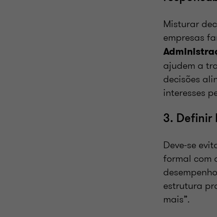
Misturar de
empresas fam
Administra
ajudem a tra
decisões ali
interesses p
3. Defini
Deve-se evit
formal com a
desempenho 
estrutura pr
mais”.