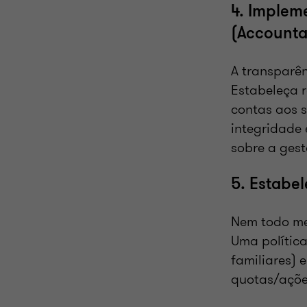
4. Implem
(Accounta
A transparên
Estabeleça r
contas aos s
integridade 
sobre a gest
5. Estabel
Nem todo me
Uma polític
familiares)
quotas/ações