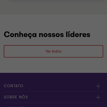
Conheça nossos líderes
Ver todos
CONTATO
Fale conosco
SOBRE NÓS
Inscreva-se