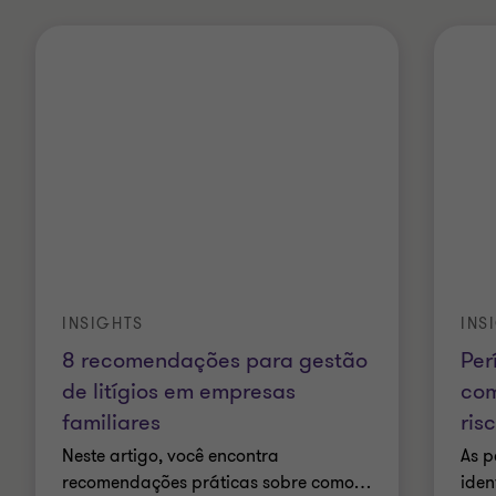
INSIGHTS
INS
8 recomendações para gestão
Per
de litígios em empresas
com
familiares
ris
Neste artigo, você encontra
As p
recomendações práticas sobre como
…
iden