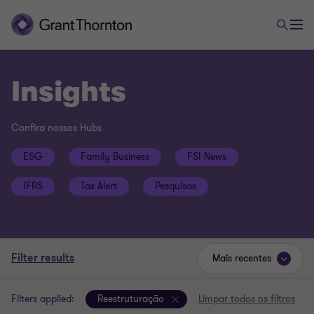
Insights
Confira nossos Hubs
ESG
Family Business
FSI News
IFRS
Tax Alert
Pesquisas
Filter results
Mais recentes
Filters applied:
Reestruturação
Limpar todos os filtros