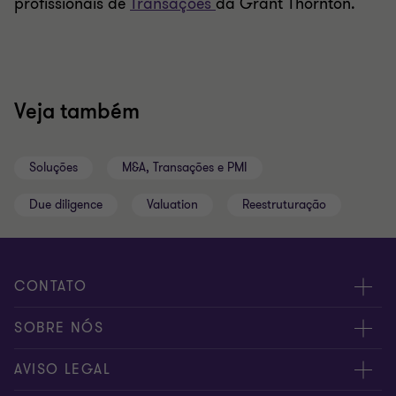
profissionais de
Transações
da Grant Thornton.
Veja também
Soluções
M&A, Transações e PMI
Due diligence
Valuation
Reestruturação
CONTATO
Fale conosco
SOBRE NÓS
Inscreva-se
Sobre nós
AVISO LEGAL