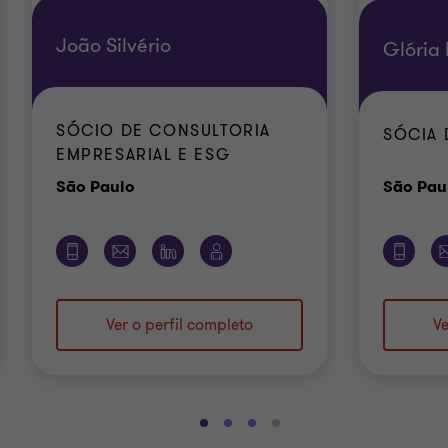
João Silvério
Glória
SÓCIO DE CONSULTORIA
SÓCIA 
EMPRESARIAL E ESG
Escritório
São Paulo
São Pau
Ver o perfil completo
Ve
Ir
Ir
Ir
Ir