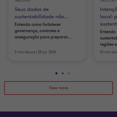
INSIGHT
INSIGHT
Seus dados de
Intençã
sustentabilidade não
…
local: 
susten
Entenda como fortalecer
governança, controles e
Entenda 
asseguração para preparar
…
sustenta
regiões e
9 min leitura
|
28 jul. 2026
10 min lei
Ir
Ir
Ir
para
para
para
o
o
o
View more
slide
slide
slide
1
2
3
de
de
de
3
3
3