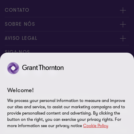
CONTATO
Fale conosco
SOBRE NÓS
Inscreva-se
Sobre nós
AVISO LEGAL
Canal de denúncia
Nossos sócios
Aviso de privacidade
SIGA-NOS
Global reach
Nossos escritórios
Política de cookies
Sala de imprensa
Preferências de cookies
Direito dos titulares
Welcome!
A Grant Thornton International Limited (GTIL) e as
Aviso legal
We process your personal information to measure and improve
firmas‑membro, incluindo a Grant Thornton Brasil, não constituem
our sites and service, to assist our marketing campaigns and to
uma sociedade global. A GTIL e cada firma‑membro são entidades
Mapa do site
provide personalised content and advertising. By clicking the
legais distintas. A GTIL é uma entidade internacional,
button on the right, you can exercise your privacy rights. For
coordenadora e não atuante, organizada como uma empresa
more information see our privacy notice
Cookie Policy
privada limitada por garantia, incorporada na Inglaterra e no País