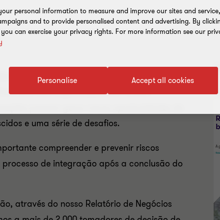
our personal information to measure and improve our sites and service, 
mpaigns and to provide personalised content and advertising. By clicki
, you can exercise your privacy rights. For more information see our priv
y
V
lém das fronteiras estão em ascenção,
Personalise
Accept all cookies
nanceira das organizações em muitas
nsações possam gerar novas oportunidades de
cidos e uma série de desafios.
mportante compreender e prevenir riscos
o processo de integração após a conclusão do
são, através do nosso Relatório de Negócios
imos a mais de 2.000 tomadores de decisão de