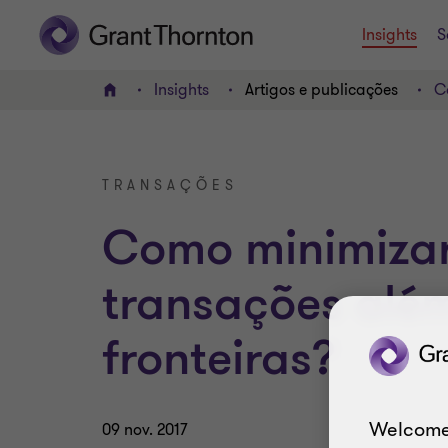
Insights
S
Insights
Artigos e publicações
C
HOME
TRANSAÇÕES
Como minimizar
transações alé
fronteiras?
Welcome
09 nov. 2017