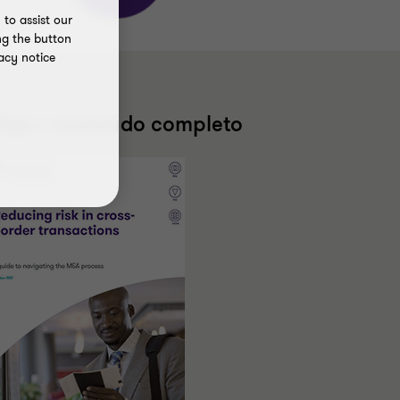
to assist our
ng the button
acy notice
eja o conteúdo completo