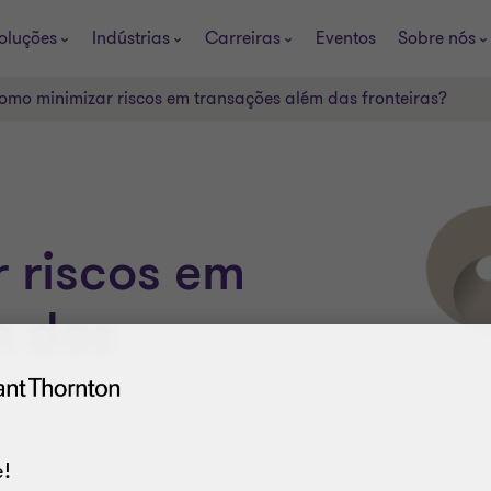
oluções
Indústrias
Carreiras
Eventos
Sobre nós
omo minimizar riscos em transações além das fronteiras?
 riscos em
m das
!