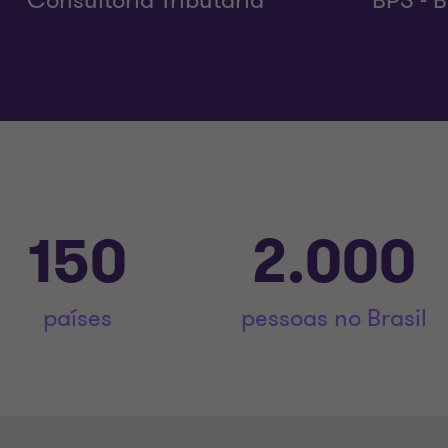
Consultoria Tributária
BPS - 
150
2.000
países
pessoas no Brasil