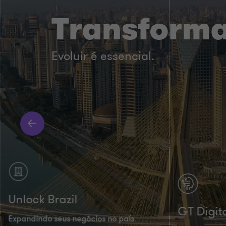
Transforma
Evoluir é essencial.
Unlock Brazil
GT Digit
Expandindo seus negócios no país