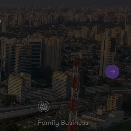
.
Family Business