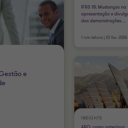
IFRS 18: Mudanças na
apresentação e divul
das demonstrações
…
1 min leitura
|
23 fev. 2026
Gestão e
de
INSIGHTS
ARO: como antecipar