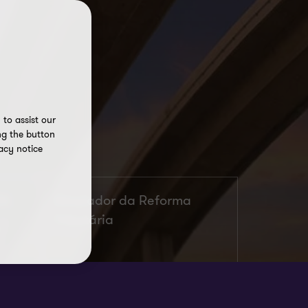
to assist our
ng the button
acy notice
26
Simulador da Reforma
Tributária