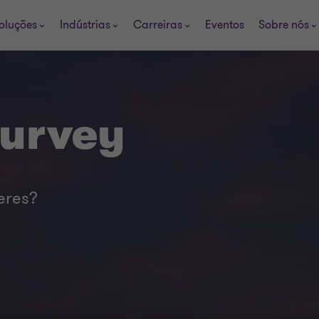
oluções
Indústrias
Carreiras
Eventos
Sobre nós
Survey
eres?