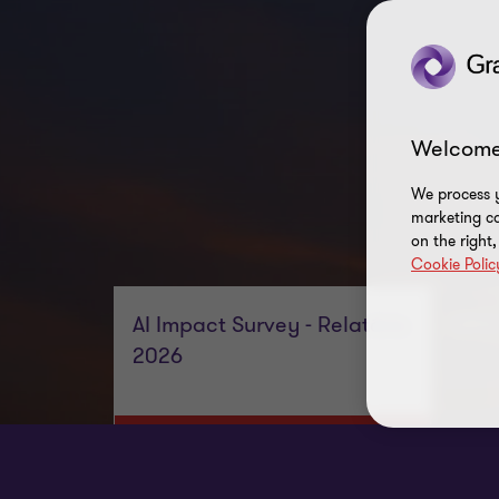
Welcome
We process y
marketing ca
on the right
Cookie Polic
AI Impact Survey - Relatório
CFO 
2026