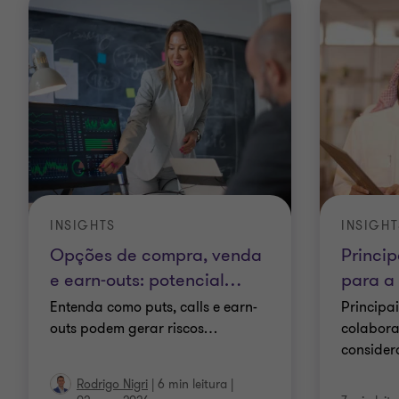
INSIGHTS
INSIGHT
Opções de compra, venda
Princi
e earn-outs: potencial
…
para a
Entenda como puts, calls e earn-
Principa
outs podem gerar riscos
…
colabora
consider
Rodrigo Nigri
|
6 min leitura
|