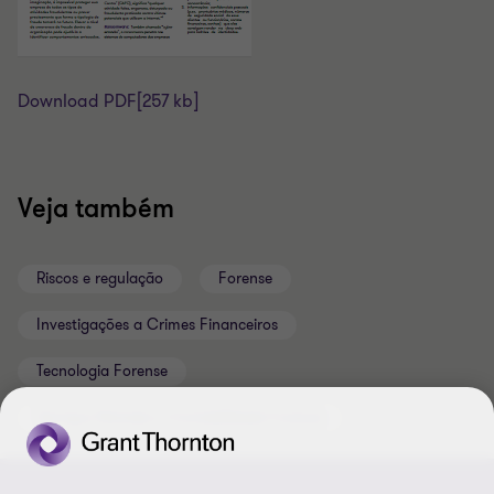
Download PDF
[257 kb]
Veja também
Riscos e regulação
Forense
Investigações a Crimes Financeiros
Tecnologia Forense
Serviços Periciais e Contabilidade Forense