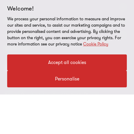
CONTATO
Welcome!
We process your personal information to measure and improve
Fale conosco
SOBRE NÓS
our sites and service, to assist our marketing campaigns and to
provide personalised content and advertising. By clicking the
Inscreva-se
Sobre nós
AVISO LEGAL
button on the right, you can exercise your privacy rights. For
more information see our privacy notice
Cookie Policy
Canal de denúncia
Nossos sócios
Aviso de privacidade
SIGA-NOS
Global reach
Nossos escritórios
Política de cookies
Accept all cookies
Sala de imprensa
Preferências de cookies
Personalise
Direito dos titulares
A Grant Thornton International Limited (GTIL) e as
Aviso legal
firmas‑membro, incluindo a Grant Thornton Brasil, não constituem
uma sociedade global. A GTIL e cada firma‑membro são entidades
Mapa do site
legais distintas. A GTIL é uma entidade internacional,
coordenadora e não atuante, organizada como uma empresa
privada limitada por garantia, incorporada na Inglaterra e no País