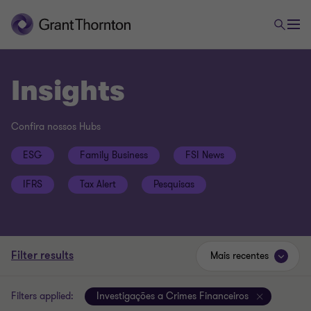
Insights
Confira nossos Hubs
ESG
Family Business
FSI News
IFRS
Tax Alert
Pesquisas
Filter results
Mais recentes
Filters applied:
Investigações a Crimes Financeiros