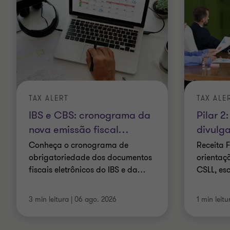
TAX ALERT
TAX ALE
IBS e CBS: cronograma da
Pilar 2
nova emissão fiscal
…
divulg
Conheça o cronograma de
Receita 
obrigatoriedade dos documentos
orientaç
fiscais eletrônicos do IBS e da
…
CSLL, es
3 min leitura
|
06 ago. 2026
1 min leitu