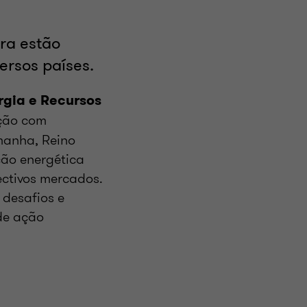
ra estão
ersos países.
ergia e Recursos
ção com
manha, Reino
ção energética
ectivos mercados.
 desafios e
de ação