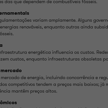
tes das que dependem de combustíveis fósseis.
vernamentais
egulamentações variam amplamente. Alguns gover
 energias renováveis, enquanto outros ainda subsi
ósseis.
ra
fraestrutura energética influencia os custos. Red
uzem custos, enquanto infraestruturas obsoletas p
 mercado
 mercado de energia, incluindo concorrência e reg
dos competitivos tendem a preços mais baixos; já 
ência mantêm preços altos.
nômicos