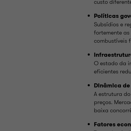
custo diferen
Políticas go
Subsídios e r
fortemente as
combustíveis f
Infraestrutu
O estado da in
eficientes red
Dinâmica de
A estrutura do
preços. Merca
baixa concorr
Fatores eco