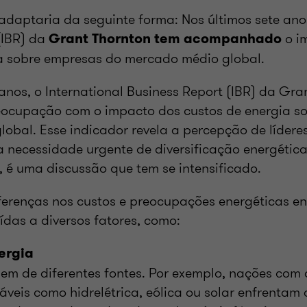
adaptaria da seguinte forma: Nos últimos sete anos
(IBR) da
o i
Grant Thornton tem acompanhado
a sobre empresas do mercado médio global.
 anos, o International Business Report (IBR) da Gra
ocupação com o impacto dos custos de energia s
obal. Esse indicador revela a percepção de lídere
 a necessidade urgente de diversificação energétic
, é uma discussão que tem se intensificado.
iferenças nos custos e preocupações energéticas en
ídas a diversos fatores, como:
ergia
em de diferentes fontes. Por exemplo, nações com
áveis como hidrelétrica, eólica ou solar enfrentam