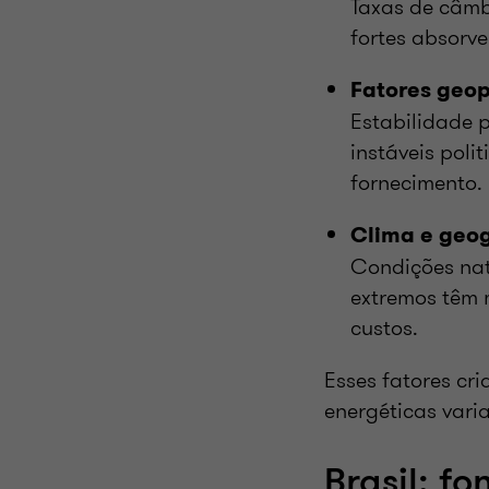
Taxas de câmb
fortes absorve
Fatores geop
Estabilidade p
instáveis poli
fornecimento.
Clima e geog
Condições nat
extremos têm 
custos.
Esses fatores cr
energéticas vari
Brasil: fo