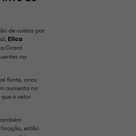
ão de custos por
al,
Elica
 da Grant
luentes na
al fonte, anos
tem aumento na
 que o setor
s também
ificação, estão