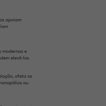
nos apoiam
diam
es modernas e
odem elevá-los.
ulação, afeta os
monopólios ou