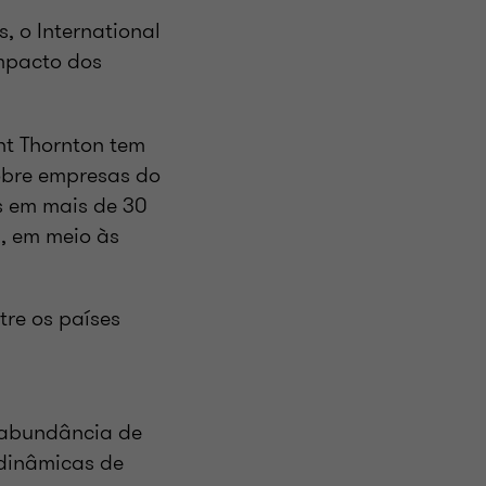
, o International
mpacto dos
nt Thornton tem
obre empresas do
s em mais de 30
a, em meio às
tre os países
 abundância de
 dinâmicas de