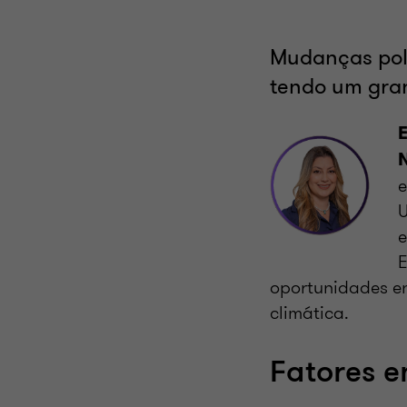
Mudanças polí
tendo um gran
E
N
e
U
e
E
oportunidades e
climática.
Fatores e