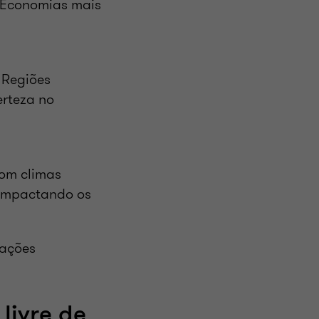
. Economias mais
. Regiões
erteza no
com climas
 impactando os
pações
 livre de