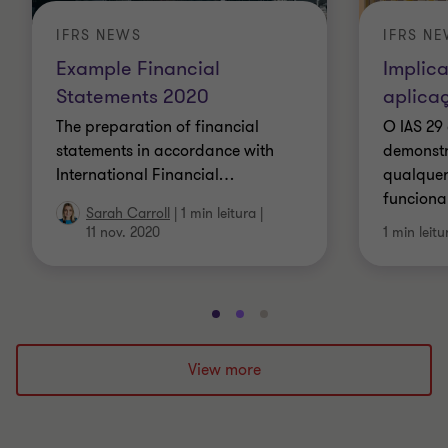
IFRS NEWS
IFRS N
Example Financial
Implic
Statements 2020
aplica
The preparation of financial
O IAS 29
statements in accordance with
demonstr
International Financial
…
qualquer
funciona
Sarah Carroll
|
1 min leitura
|
11 nov. 2020
1 min leitu
Ir
Ir
Ir
para
para
para
o
o
o
View more
slide
slide
slide
1
2
3
de
de
de