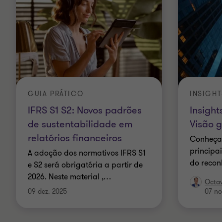
GUIA PRÁTICO
INSIGHT
IFRS S1 S2: Novos padrões
Insight
de sustentabilidade em
Visão 
relatórios financeiros
Conheça 
principa
A adoção dos normativos IFRS S1
do recon
e S2 será obrigatória a partir de
2026. Neste material ,
…
Octav
09 dez. 2025
07 no