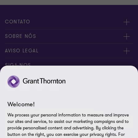
CONTATO
Fale conosco
SOBRE NÓS
Inscreva-se
Sobre nós
AVISO LEGAL
Canal de denúncia
Nossos sócios
Aviso de privacidade
SIGA-NOS
Global reach
Nossos escritórios
Política de cookies
Sala de imprensa
Preferências de cookies
Direito dos titulares
Welcome!
A Grant Thornton International Limited (GTIL) e as
Aviso legal
We process your personal information to measure and improve
firmas‑membro, incluindo a Grant Thornton Brasil, não constituem
our sites and service, to assist our marketing campaigns and to
uma sociedade global. A GTIL e cada firma‑membro são entidades
Mapa do site
provide personalised content and advertising. By clicking the
legais distintas. A GTIL é uma entidade internacional,
button on the right, you can exercise your privacy rights. For