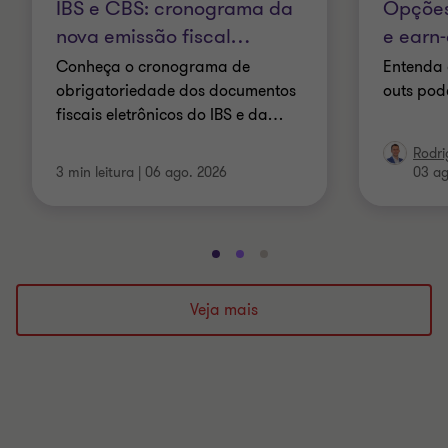
IBS e CBS: cronograma da
Opções
nova emissão fiscal
…
e earn-
Conheça o cronograma de
Entenda 
obrigatoriedade dos documentos
outs pod
fiscais eletrônicos do IBS e da
…
Rodri
3 min leitura
|
06 ago. 2026
03 ag
Ir
Ir
Ir
para
para
para
o
o
o
Veja mais
slide
slide
slide
1
2
3
de
de
de
3
3
3