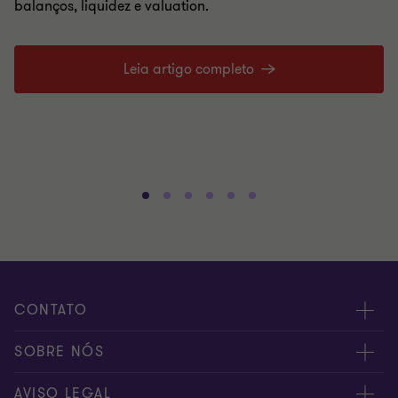
balanços, liquidez e valuation.
Leia artigo completo
CONTATO
Fale conosco
SOBRE NÓS
Inscreva-se
Sobre nós
AVISO LEGAL