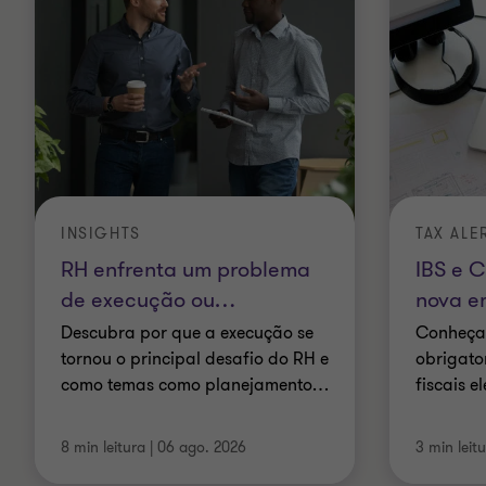
INSIGHTS
TAX ALE
RH enfrenta um problema
IBS e 
de execução ou
…
nova em
Descubra por que a execução se
Conheça
tornou o principal desafio do RH e
obrigato
como temas como planejamento
…
fiscais e
8 min leitura
|
06 ago. 2026
3 min leit