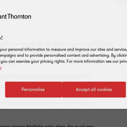
!
penhar um papel fundamental na prosperidade de
our personal information to measure and improve our sites and service, 
cesso é desafiador e cada empresa deve
mpaigns and to provide personalised content and advertising. By clicki
sucedida no exterior.
, you can exercise your privacy rights. For more information see our priv
y
urion Safety, fabricante de capacetes de
retende expandir sua atuação para bem além da
Personalise
Accept all cookies
ro da companhia, o CEO Jeff Ward liderou o
 e reestruturação total da marca quando
bora nossa história seja algo da qual nos