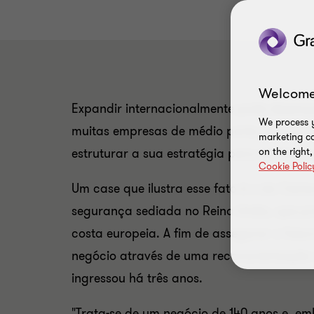
Welcome
Expandir internacionalmente pode desem
We process y
muitas empresas de médio porte. Esse pro
marketing ca
estruturar a sua estratégia para ser bem-
on the right
Cookie Polic
Um case que ilustra esse fato é o da Cent
segurança sediada no Reino Unido, que p
costa europeia. A fim de assegurar o futu
negócio através de uma recaracterização
ingressou há três anos.
"Trata-se de um negócio de 140 anos e, em