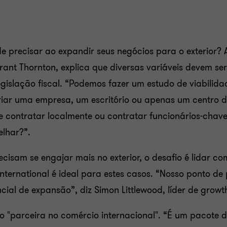
precisar ao expandir seus negócios para o exterior? An
ant Thornton, explica que diversas variáveis devem ser
egislação fiscal. “Podemos fazer um estudo de viabilid
riar uma empresa, um escritório ou apenas um centro de 
contratar localmente ou contratar funcionários-chave
elhar?”.
isam se engajar mais no exterior, o desafio é lidar co
International é ideal para estes casos. “Nosso ponto de 
al de expansão”, diz Simon Littlewood, líder de growth
o "parceira no comércio internacional". “É um pacote 