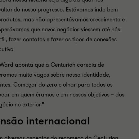
cultando nosso progresso. Estávamos indo bem
 produtos, mas não apresentávamos crescimento e
perávamos que novos negócios viessem até nós
il, fazer contatos e fazer os tipos de conexões
cutivo
, Ward aponta que a Centurion carecia de
 éramos muito vagos sobre nossa identidade,
entes. Começar do zero e olhar para todos os
ocar em quem éramos e em nossos objetivos – dos
ócio no exterior.”
são internacional
m diversos aspectos do recomeço da Centurion,