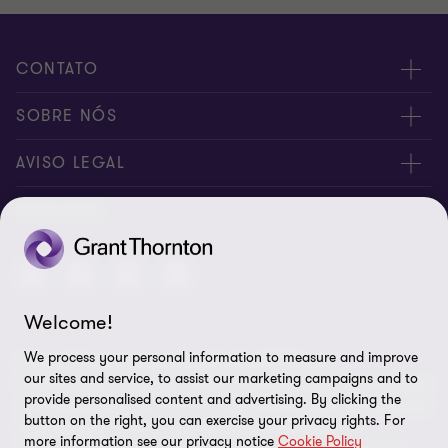
CONTATO
Fale conosco
SOBRE NÓS
Inscreva-se
Sobre nós
AVISO LEGAL
Canal de denúncia
Nossos sócios
Aviso de privacidade
SIGA-NOS
Global reach
Nossos escritórios
Política de cookies
Sala de imprensa
Preferências de cookies
Welcome!
Direito dos titulares
We process your personal information to measure and improve
A Grant Thornton International Limited (GTIL) e as
Aviso legal
our sites and service, to assist our marketing campaigns and to
firmas‑membro, incluindo a Grant Thornton Brasil, não constituem
provide personalised content and advertising. By clicking the
uma sociedade global. A GTIL e cada firma‑membro são entidades
Mapa do site
button on the right, you can exercise your privacy rights. For
legais distintas. A GTIL é uma entidade internacional,
more information see our privacy notice
Cookie Policy