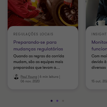
REGULAÇÕES LOCAIS
INSIGHT
Preparando-se para
Monito
mudanças regulatórias
funcion
Quando as regras da corrida
Com mais
mudam, são as equipes mais
devido à
preparadas que levam a
…
diversas
Paul Young
|
6 min leitura
|
06 nov. 2020
15 out. 20
Ir
Ir
Ir