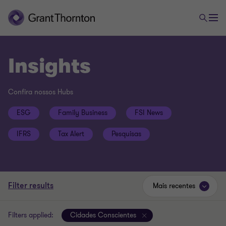
Insights
Confira nossos Hubs
ESG
Family Business
FSI News
IFRS
Tax Alert
Pesquisas
Filter results
Mais recentes
Filters applied:
Cidades Conscientes