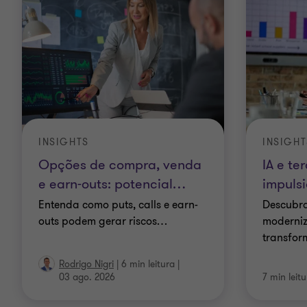
INSIGHTS
INSIGHT
Opções de compra, venda
IA e te
e earn-outs: potencial
…
impuls
Entenda como puts, calls e earn-
Descubra
outs podem gerar riscos
…
moderniz
transfor
Rodrigo Nigri
|
6 min leitura
|
03 ago. 2026
7 min leit