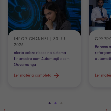
INFOR CHANNEL | 30 JUL.
CRYPRO 
2026
Bancos a
Alerta sobre riscos no sistema
reforçam
financeiro com Automação sem
automati
Governança
Ler matéria completa
Ler maté
Ir
Ir
Ir