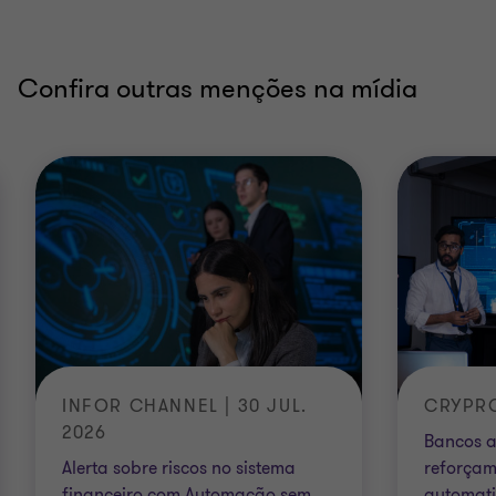
Confira outras menções na mídia
INFOR CHANNEL | 30 JUL.
CRYPRO 
2026
Bancos a
Alerta sobre riscos no sistema
reforçam
financeiro com Automação sem
automati