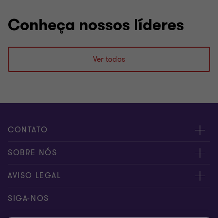
Conheça nossos líderes
Ver todos
CONTATO
Fale conosco
SOBRE NÓS
Inscreva-se
Sobre nós
AVISO LEGAL
Canal de denúncia
Nossos sócios
Aviso de privacidade
SIGA-NOS
Global reach
Nossos escritórios