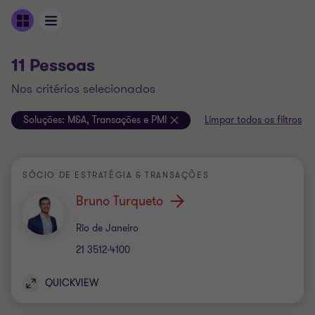
11 Pessoas
nos critérios selecionados
Soluções:
M&A, Transações e PMI
Limpar todos os filtros
SÓCIO DE ESTRATÉGIA & TRANSAÇÕES
Bruno Turqueto
Escritório
Rio de Janeiro
21 3512-4100
QUICKVIEW