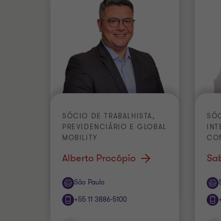
SÓCIO DE TRABALHISTA,
SÓC
PREVIDENCIÁRIO E GLOBAL
INT
MOBILITY
CO
Alberto Procópio
Sa
Escritório
Escr
São Paulo
+55 11 3886-5100