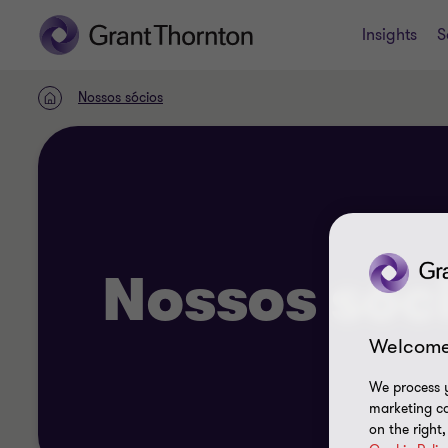
Insights
S
Nossos sócios
HOME
Nossos sóc
Welcome
We process y
marketing ca
on the right