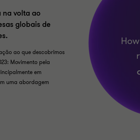
na volta ao
esas globais de
es.
lação ao que descobrimos
023: Movimento pela
incipalmente em
ecem uma abordagem