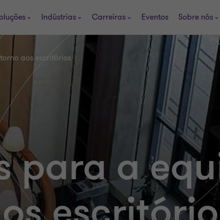
oluções
Indústrias
Carreiras
Eventos
Sobre nós
orno aos escritórios
 para a equ
os escritório