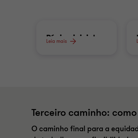
Página inicial
Leia mais
Terceiro caminho: com
O caminho final para a equida