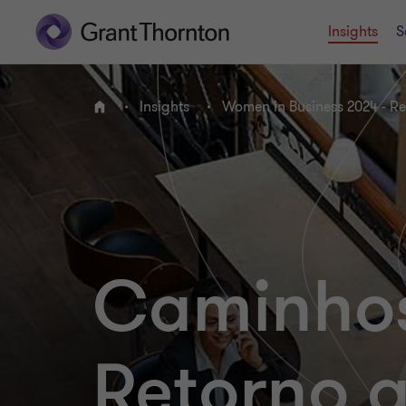
Insights
S
Insights
Women in Business 2024 - Ret
HOME
Caminhos
Retorno a