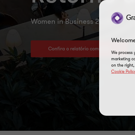
Women in Business 2024
Welcome
Confira o relatório completo
We process y
marketing ca
on the right
Cookie Polic