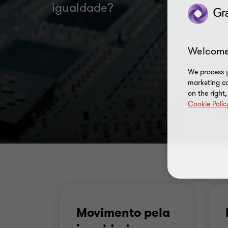
igualdade?
Welcome
We process y
marketing ca
on the right
Cookie Polic
Movimento pela