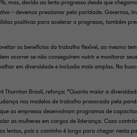
%, mas, devido ao lento progresso desde que chegamos
ativo – devemos pressionar pela paridade. Governos, inv
didas positivas para acelerar o progresso, também prec
veitar os benefícios do trabalho flexível, ao mesmo t
em ocorrer se não conseguirem nutrir e monitorar seu
balhar em diversidade e inclusão mais amplas. Na busc
t Thornton Brasil, reforça: “Quanto maior a diversida
mudança nos modelos de trabalho provocada pela pande
o que as empresas desenvolvam programas de capacitaç
oiar as mulheres em cargos de liderança. Caso contrár
s lentos, pois o caminho é longo para chegar nesta par