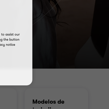
to assist our
ng the button
acy notice
Modelos de
C