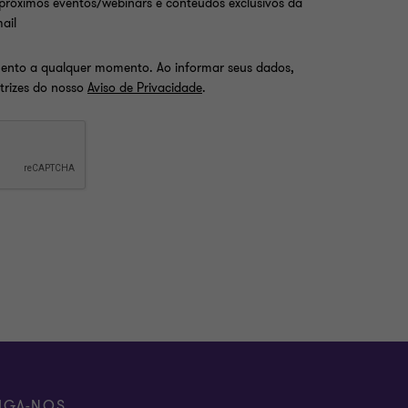
próximos eventos/webinars e conteúdos exclusivos da
ail
mento a qualquer momento. Ao informar seus dados,
etrizes do nosso
Aviso de Privacidade
.
IGA-NOS