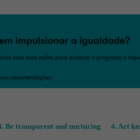
m impulsionar a igualdade?
sivas com suas ações para acelerar o progresso e impu
inco recomendações: