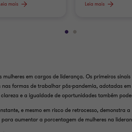
escala global
assumem a
Leia mais
Leia mais
liderança
Ir
Ir
para
para
o
o
slide
slide
1
2
de
de
5
5
 mulheres em cargos de liderança. Os primeiros sinais
s nas formas de trabalhar pós-pandemia, adotadas em
a clareza e a igualdade de oportunidades também po
onstante, e mesmo em risco de retrocesso, demonstra a
 para aumentar a porcentagem de mulheres na lideran