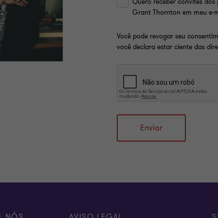
Quero receber convites dos 
Grant Thornton em meu e-m
Você pode revogar seu consenti
você declara estar ciente das dir
Enviar
E NÓS
AVISO LEGAL
S