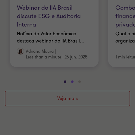
Webinar do IIA Brasil
Combat
discute ESG e Auditoria
finance
Interna
privad
Notícia do Valor Econômico
Qual o n
destaca webinar do IIA Brasil
…
organiz
Adriana Moura
|
Less than a minute
|
26 jun. 2025
1 min leitu
Ir
Ir
Ir
para
para
para
o
o
o
Veja mais
slide
slide
slide
1
2
3
de
de
de
3
3
3