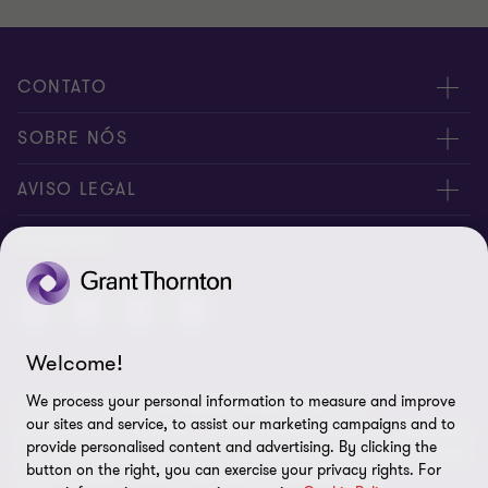
CONTATO
Fale conosco
SOBRE NÓS
Inscreva-se
Sobre nós
AVISO LEGAL
Canal de denúncia
Nossos sócios
Aviso de privacidade
SIGA-NOS
Global reach
Nossos escritórios
Política de cookies
Sala de imprensa
Preferências de cookies
Welcome!
Direito dos titulares
We process your personal information to measure and improve
A Grant Thornton International Limited (GTIL) e as
Aviso legal
our sites and service, to assist our marketing campaigns and to
firmas‑membro, incluindo a Grant Thornton Brasil, não constituem
provide personalised content and advertising. By clicking the
uma sociedade global. A GTIL e cada firma‑membro são entidades
Mapa do site
button on the right, you can exercise your privacy rights. For
legais distintas. A GTIL é uma entidade internacional,