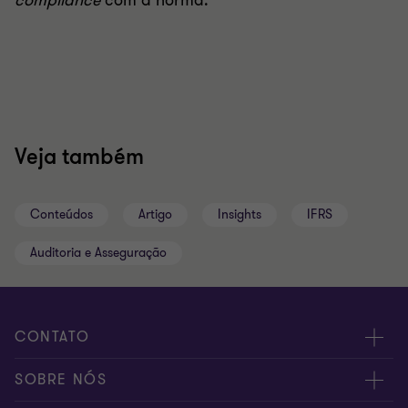
compliance
com a norma.
Veja também
Conteúdos
Artigo
Insights
IFRS
Auditoria e Asseguração
CONTATO
Fale conosco
SOBRE NÓS