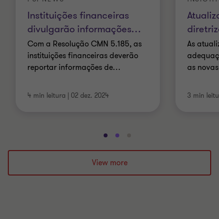
Instituições financeiras
Atualiz
divulgarão informações
…
diretri
Com a Resolução CMN 5.185, as
As atual
instituições financeiras deverão
adequaç
reportar informações de
…
as novas
4 min leitura
|
02 dez. 2024
3 min leit
Ir
Ir
Ir
para
para
para
o
o
o
View more
slide
slide
slide
1
2
3
de
de
de
3
3
3