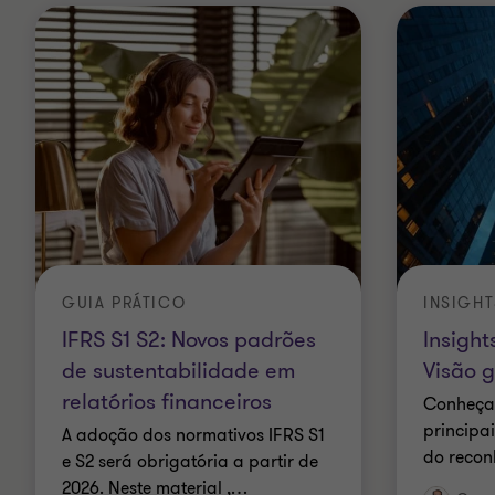
GUIA PRÁTICO
INSIGHT
IFRS S1 S2: Novos padrões
Insight
de sustentabilidade em
Visão 
relatórios financeiros
Conheça 
principa
A adoção dos normativos IFRS S1
do recon
e S2 será obrigatória a partir de
2026. Neste material ,
…