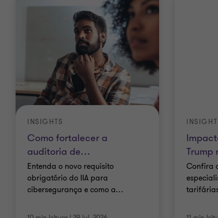
INSIGHTS
INSIGHT
Como fortalecer a
Impact
auditoria de
…
Trump 
Entenda o novo requisito
Confira 
obrigatório do IIA para
especial
cibersegurança e como a
…
tarifári
10 min leitura
|
29 jul. 2026
11 min leit