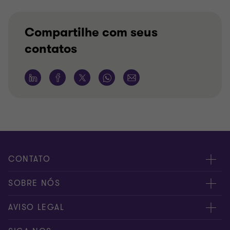
Compartilhe com seus
contatos
CONTATO
Fale conosco
SOBRE NÓS
Inscreva-se
Sobre nós
AVISO LEGAL
Canal de denúncia
Nossos sócios