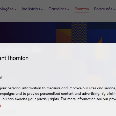
oluções
Indústrias
Carreiras
Eventos
Sobre nós
sileiro de
!
ra da Tijuca
our personal information to measure and improve our sites and service, 
mpaigns and to provide personalised content and advertising. By clicki
, you can exercise your privacy rights. For more information see our priv
y
 de atuária