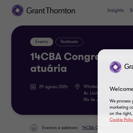
Insights
S
Evento
Realizado
14CBA Congresso bra
atuária
Windsor Barra Hotel
29 agosto 2024
Welcome
Av. Lúcio costa, 2630 - Bar
Rio de Janeiro
We process y
marketing ca
on the right
Cookie Polic
Eventos e webinars
14CBA Congresso brasileiro
HOME