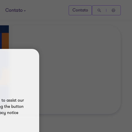
Contato
Contato
to assist our
ng the button
acy notice