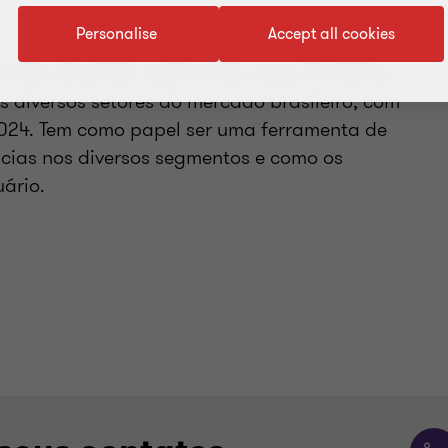
Personalise
Accept all cookies
ontes atuariais: explorando novas fronteiras
s diversos setores do mercado brasileiro, com
2024. Tem como papel ser uma ferramenta de
ncias nos diversos segmentos e como os
ário.