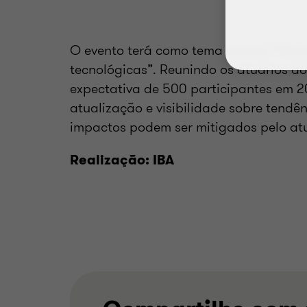
O evento terá como tema central “Horiz
tecnológicas”. Reunindo os atuários do
expectativa de 500 participantes em 
atualização e visibilidade sobre tendê
impactos podem ser mitigados pelo atu
Realização: IBA