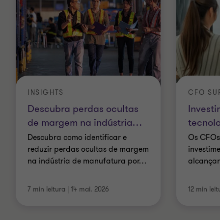
INSIGHTS
CFO SUR
Descubra perdas ocultas
Invest
de margem na indústria
…
tecnol
Descubra como identificar e
Os CFOs 
reduzir perdas ocultas de margem
investim
na indústria de manufatura por
…
alcançan
7 min leitura
|
14 mai. 2026
12 min leit