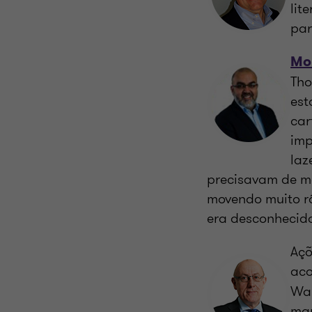
lit
par
Mo
Tho
est
car
imp
laz
precisavam de ma
movendo muito rá
era desconhecido
Açõ
ac
War
mar