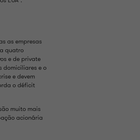
dos EUA”.
das as empresas
a quatro
s e de private
 domiciliares e o
crise e devem
rda o déficit
são muito mais
pação acionária