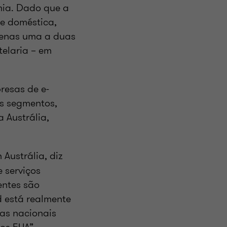
mia. Dado que a
e doméstica,
penas uma a duas
telaria – em
resas de e-
os segmentos,
 Austrália,
 Austrália, diz
 serviços
entes são
d está realmente
as nacionais