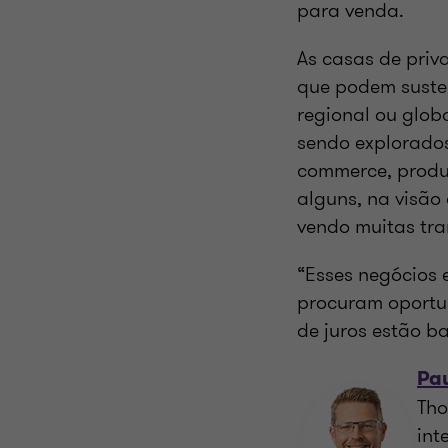
para venda.
As casas de priv
que podem susten
regional ou glob
sendo explorados
commerce, produt
alguns, na visão
vendo muitas tra
“Esses negócios 
procuram oportu
de juros estão ba
Pa
Tho
int