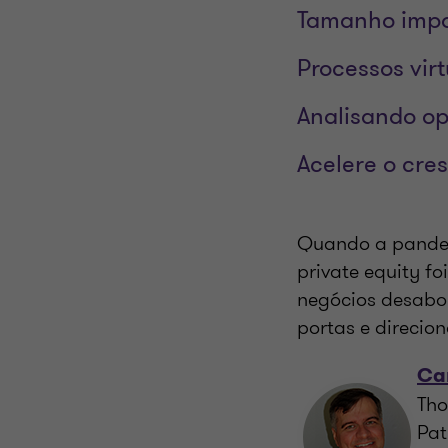
Tamanho impo
Processos virt
Analisando o
Acelere o cre
Quando a pandemi
private equity fo
negócios desabo
portas e direcio
Car
Tho
Pat