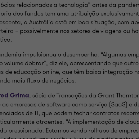
ócios relacionados a tecnologia” antes da pande
oria dos fundos tem uma atribuição exclusivament
escenta, a Austrália está em boa situação, com a
teira – possivelmente nos setores de viagens ou ho
tica.
pandemia impulsionou o desempenho. “Algumas emp
 volume dobrar”, diz ele, acrescentando que outr
 de educação online, que têm baixa integração na
do mais fluxo de negócios.
, sócio de Transações da Grant Thornton
red Grima
 as empresas de software como serviço (SaaS) e de
enciados de TI, que podem fechar contratos recorr
ticularmente atraentes. “A implementação de clou
do pressionada. Estamos vendo roll-ups de empres