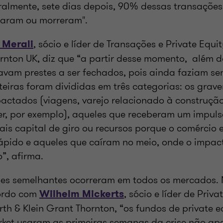
eralmente, sete dias depois, 90% dessas transaçõe
aram ou morreram".
, sócio e líder de Transações e Private Equ
 Merali
rnton UK, diz que “a partir desse momento, além 
avam prestes a ser fechados, pois ainda faziam sen
teiras foram divididas em três categorias: os grav
actados (viagens, varejo relacionado à construção
er, por exemplo), aqueles que receberam um impulso
is capital de giro ou recursos porque o comércio 
pido e aqueles que caíram no meio, onde o impact
”, afirma.
es semelhantes ocorreram em todos os mercados.
ordo com
, sócio e líder de Priv
Wilhelm Mickerts
th & Klein Grant Thornton, “os fundos de private e
ket usaram as primeiras semanas da crise não ap