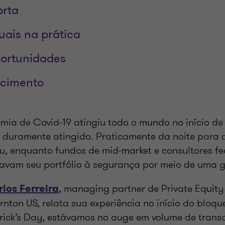
rta
uais na prática
portunidades
scimento
a de Covid-19 atingiu todo o mundo no início de 
i duramente atingido. Praticamente da noite para o
u, enquanto fundos de mid-market e consultores f
navam seu portfólio à segurança por meio de uma g
, managing partner de Private Equit
los Ferreira
rnton US, relata sua experiência no início do bloque
rick’s Day, estávamos no auge em volume de trans