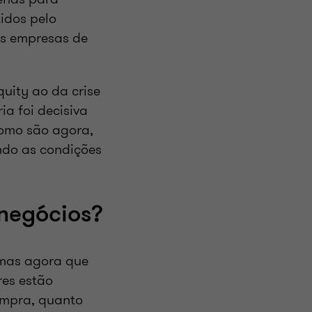
idos pelo
s empresas de
uity ao da crise
ia foi decisiva
como são agora,
ndo as condições
negócios?
 mas agora que
res estão
ompra, quanto