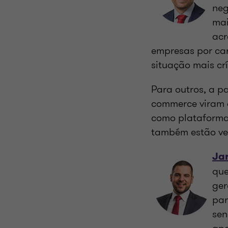
neg
mai
acr
empresas por car
situação mais crí
Para outros, a 
commerce viram o
como plataformas
também estão ven
Ja
que
ger
par
sen