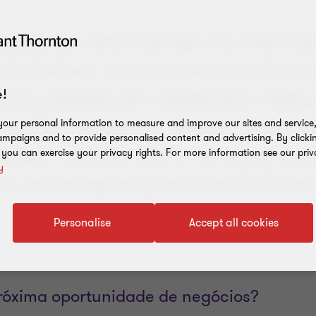
egócios retomando no merca
radativa, nossos especialista
quity destacam aspectos relev
!
luxo de negócios atual, onde e
our personal information to measure and improve our sites and service, 
mpaigns and to provide personalised content and advertising. By clicki
ades futuras para as empres
, you can exercise your privacy rights. For more information see our priv
y
m se adaptar para realizá-las
Personalise
Accept all cookies
róxima oportunidade de negócios?