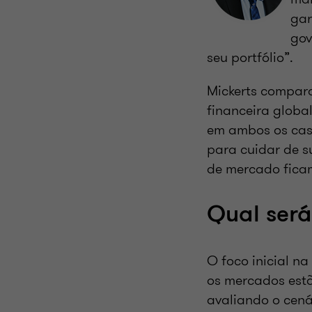
gar
gov
seu portfólio”.
Mickerts compara
financeira globa
em ambos os cas
para cuidar de s
de mercado ficam
Qual será
O foco inicial n
os mercados estã
avaliando o cen