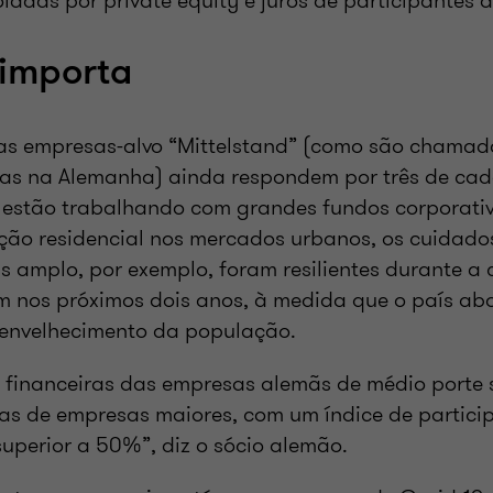
iadas por private equity e juros de participantes 
importa
 as empresas-alvo “Mittelstand” (como são chama
as na Alemanha) ainda respondem por três de cad
estão trabalhando com grandes fundos corporativo
ução residencial nos mercados urbanos, os cuidados
s amplo, por exemplo, foram resilientes durante a 
 nos próximos dois anos, à medida que o país abo
 envelhecimento da população.
 financeiras das empresas alemãs de médio porte 
as de empresas maiores, com um índice de partici
uperior a 50%”, diz o sócio alemão.