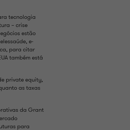
ara tecnologia
ura – crise
negócios estão
elessaúde, e-
ca, para citar
s EUA também está
e private equity,
quanto as taxas
porativas da Grant
mercado
futuras para