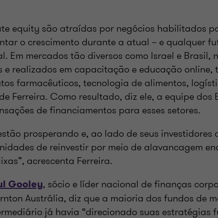
ate equity são atraídas por negócios habilitados p
tar o crescimento durante a atual – e qualquer fut
al. Em mercados tão diversos como Israel e Brasil, 
 e realizados em capacitação e educação online, t
os farmacêuticos, tecnologia de alimentos, logísti
 de Ferreira. Como resultado, diz ele, a equipe do
nsações de financiamentos para esses setores.
estão prosperando e, ao lado de seus investidores d
nidades de reinvestir por meio de alavancagem en
ixas”, acrescenta Ferreira.
, sócio e líder nacional de finanças cor
ul Gooley
rnton Austrália, diz que a maioria dos fundos de 
ermediário já havia “direcionado suas estratégias 