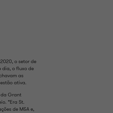
2020, o setor de
 dia, o fluxo de
echavam as
estão ativa.
y da Grant
io. “Era St.
ações de M&A e,