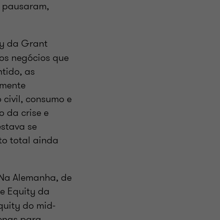
s pausaram,
ity da Grant
dos negócios que
tido, as
emente
 civil, consumo e
 da crise e
estava se
o total ainda
 Na Alemanha, de
ate Equity da
quity do mid-
enas para