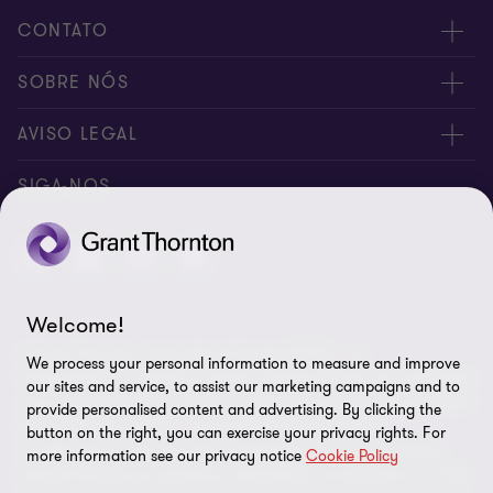
CONTATO
Fale conosco
SOBRE NÓS
Inscreva-se
Sobre nós
AVISO LEGAL
Canal de denúncia
Nossos sócios
Aviso de privacidade
SIGA-NOS
Global reach
Nossos escritórios
Política de cookies
Sala de imprensa
Preferências de cookies
Direito dos titulares
Welcome!
A Grant Thornton International Limited (GTIL) e as
Aviso legal
We process your personal information to measure and improve
firmas‑membro, incluindo a Grant Thornton Brasil, não constituem
our sites and service, to assist our marketing campaigns and to
uma sociedade global. A GTIL e cada firma‑membro são entidades
Mapa do site
provide personalised content and advertising. By clicking the
legais distintas. A GTIL é uma entidade internacional,
button on the right, you can exercise your privacy rights. For
coordenadora e não atuante, organizada como uma empresa
more information see our privacy notice
Cookie Policy
privada limitada por garantia, incorporada na Inglaterra e no País