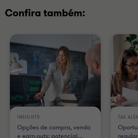
Confira também:
INSIGHTS
TAX ALE
Opções de compra, venda
Oportu
e earn-outs: potencial
…
regular