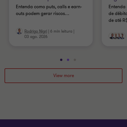
Entenda como puts, calls e earn-
Entenda 
outs podem gerar riscos
…
de débit
de até R
Rodrigo Nigri
|
6 min leitura
|
03 ago. 2026
Ir
Ir
Ir
para
para
para
o
o
o
View more
slide
slide
slide
1
2
3
de
de
de
3
3
3