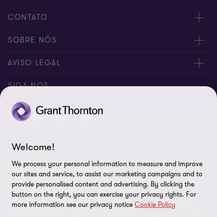
CONTATO
Fale conosco
SOBRE NÓS
Inscreva-se
Sobre nós
AVISO LEGAL
Canal de denúncia
Nossos sócios
Aviso de privacidade
SIGA-NOS
Global reach
Nossos escritórios
Política de cookies
Sala de imprensa
Preferências de cookies
Direito dos titulares
Welcome!
A Grant Thornton International Limited (GTIL) e as
Aviso legal
We process your personal information to measure and improve
firmas‑membro, incluindo a Grant Thornton Brasil, não constituem
our sites and service, to assist our marketing campaigns and to
uma sociedade global. A GTIL e cada firma‑membro são entidades
Mapa do site
provide personalised content and advertising. By clicking the
legais distintas. A GTIL é uma entidade internacional,
button on the right, you can exercise your privacy rights. For
coordenadora e não atuante, organizada como uma empresa
more information see our privacy notice
Cookie Policy
privada limitada por garantia, incorporada na Inglaterra e no País