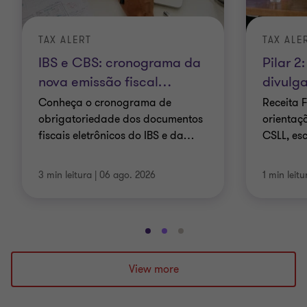
TAX ALERT
TAX ALE
IBS e CBS: cronograma da
Pilar 2
nova emissão fiscal
…
divulg
Conheça o cronograma de
Receita 
obrigatoriedade dos documentos
orientaç
fiscais eletrônicos do IBS e da
…
CSLL, es
3 min leitura
|
06 ago. 2026
1 min leitu
Ir
Ir
Ir
para
para
para
o
o
o
View more
slide
slide
slide
1
2
3