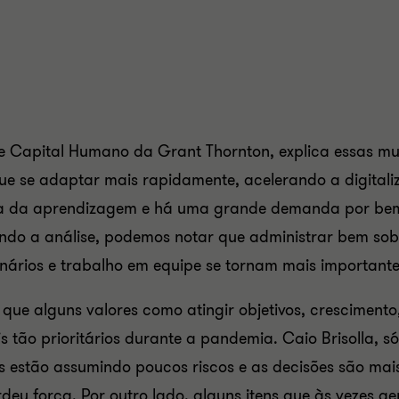
e Capital Humano da Grant Thornton, explica essas mu
e se adaptar mais rapidamente, acelerando a digitaliz
a da aprendizagem e há uma grande demanda por bem-
ando a análise, podemos notar que administrar bem sob
nários e trabalho em equipe se tornam mais importante
e alguns valores como atingir objetivos, crescimento, 
 tão prioritários durante a pandemia. Caio Brisolla, s
 estão assumindo poucos riscos e as decisões são mais
rdeu força. Por outro lado, alguns itens que às vezes 